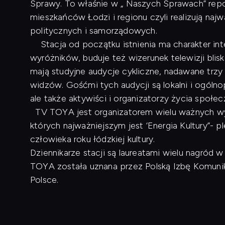
Sprawy. To właśnie w „ Naszych Sprawach” repo
mieszkańców Łodzi i regionu czyli realizują naj
politycznych i samorządowych.
Stacja od początku istnienia ma charakter inte
wyróżników, buduje też wizerunek telewizji blis
mają studyjne audycje cykliczne, nadawane trzy
widzów. Gośćmi tych audycji są lokalni i ogóln
ale także aktywiści i organizatorzy życia społe
TV TOYA jest organizatorem wielu ważnych wyd
których najważniejszym jest ‘Energia Kultury”- p
człowieka roku łódzkiej kultury.
Dziennikarze stacji są laureatami wielu nagród
TOYA została uznana przez Polską Izbę Komunikac
Polsce.