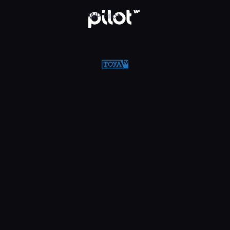
w WP Pilot
WP Pilot