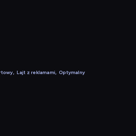
rtowy
,
Lajt z reklamami
,
Optymalny