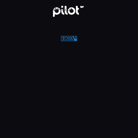
w WP Pilot
WP Pilot