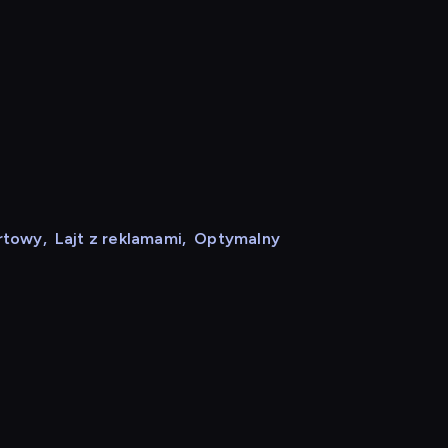
rtowy
,
Lajt z reklamami
,
Optymalny