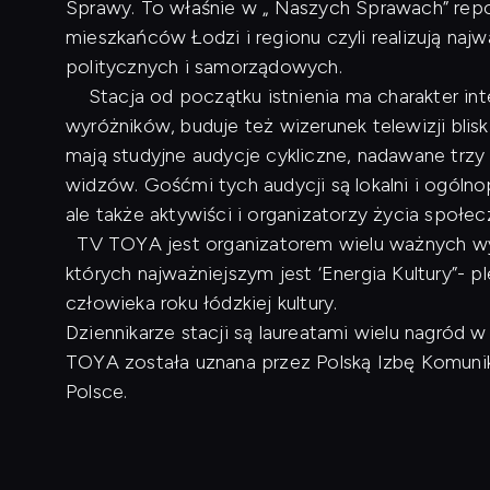
Sprawy. To właśnie w „ Naszych Sprawach” repo
mieszkańców Łodzi i regionu czyli realizują naj
politycznych i samorządowych.
Stacja od początku istnienia ma charakter inte
wyróżników, buduje też wizerunek telewizji blis
mają studyjne audycje cykliczne, nadawane trzy
widzów. Gośćmi tych audycji są lokalni i ogóln
ale także aktywiści i organizatorzy życia społe
TV TOYA jest organizatorem wielu ważnych wyd
których najważniejszym jest ‘Energia Kultury”- p
człowieka roku łódzkiej kultury.
Dziennikarze stacji są laureatami wielu nagród
TOYA została uznana przez Polską Izbę Komunikac
Polsce.