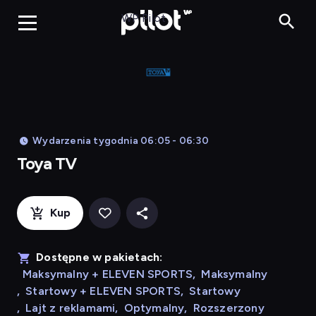
Toya TV, Oglądaj 
WP Pilot
Wydarzenia tygodnia 06:05 - 06:30
Toya TV
Kup
Dostępne w pakietach:
Maksymalny + ELEVEN SPORTS
,
Maksymalny
,
Startowy + ELEVEN SPORTS
,
Startowy
,
Lajt z reklamami
,
Optymalny
,
Rozszerzony