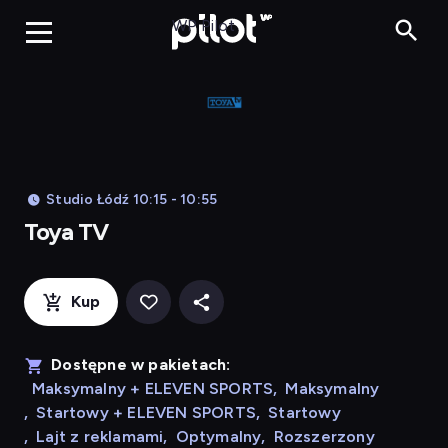
Toya TV, Oglądaj 
WP Pilot
Studio Łódź 10:15 - 10:55
Toya TV
Kup
Dostępne w pakietach:
Maksymalny + ELEVEN SPORTS
,
Maksymalny
,
Startowy + ELEVEN SPORTS
,
Startowy
,
Lajt z reklamami
,
Optymalny
,
Rozszerzony