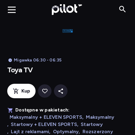
Toya TV, Oglądaj 
WP Pilot
Migawka 06:30 - 06:35
Toya TV
Kup
Dostępne w pakietach:
Maksymalny + ELEVEN SPORTS
,
Maksymalny
,
Startowy + ELEVEN SPORTS
,
Startowy
,
Lajt z reklamami
,
Optymalny
,
Rozszerzony