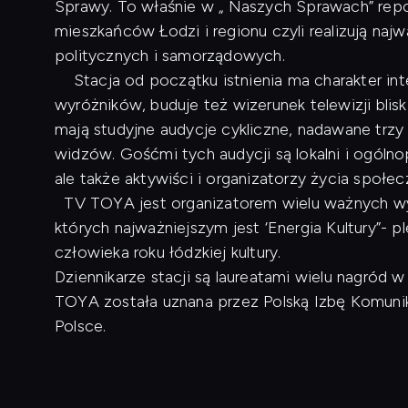
Sprawy. To właśnie w „ Naszych Sprawach” repo
mieszkańców Łodzi i regionu czyli realizują naj
politycznych i samorządowych.
Stacja od początku istnienia ma charakter inte
wyróżników, buduje też wizerunek telewizji blis
mają studyjne audycje cykliczne, nadawane trzy
widzów. Gośćmi tych audycji są lokalni i ogóln
ale także aktywiści i organizatorzy życia społe
TV TOYA jest organizatorem wielu ważnych wyd
których najważniejszym jest ‘Energia Kultury”- p
człowieka roku łódzkiej kultury.
Dziennikarze stacji są laureatami wielu nagród
TOYA została uznana przez Polską Izbę Komunikac
Polsce.