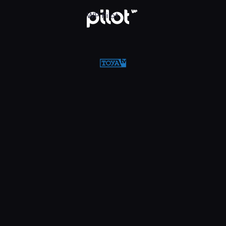
w WP Pilot
WP Pilot