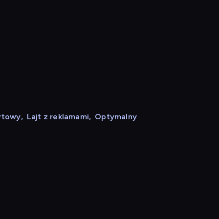
rtowy
,
Lajt z reklamami
,
Optymalny