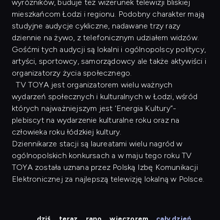
wyróżników, buduje też wizerunek telewizji bliskiej
mieszkańcom Łodzi i regionu. Podobny charakter mają
studyjne audycje cykliczne, nadawane trzy razy
dziennie na żywo, z telefonicznym udziałem widzów.
Gośćmi tych audycji są lokalni i ogólnopolscy politycy,
artyści, sportowcy, samorządowcy ale także aktywiści i
organizatorzy życia społecznego.
TV TOYA jest organizatorem wielu ważnych
wydarzeń społecznych i kulturalnych w Łodzi, wśród
których najważniejszym jest ‘Energia Kultury”-
plebiscyt na wydarzenie kulturalne roku oraz na
człowieka roku łódzkiej kultury.
Dziennikarze stacji są laureatami wielu nagród w
ogólnopolskich konkursach a w maju tego roku TV
TOYA została uznana przez Polską Izbę Komunikacji
Elektronicznej za najlepszą telewizję lokalną w Polsce.
dziś
teraz
rano
wieczorem
cały dzień