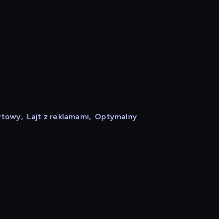
rtowy
,
Lajt z reklamami
,
Optymalny