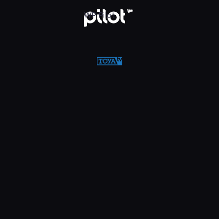
w WP Pilot
WP Pilot