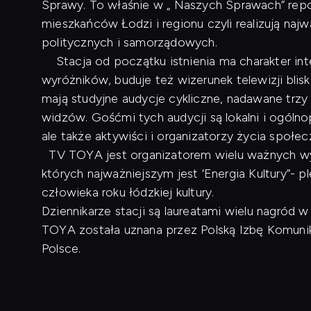
Sprawy. To właśnie w „ Naszych Sprawach” repo
mieszkańców Łodzi i regionu czyli realizują naj
politycznych i samorządowych.
Stacja od początku istnienia ma charakter inte
wyróżników, buduje też wizerunek telewizji blis
mają studyjne audycje cykliczne, nadawane trzy
widzów. Gośćmi tych audycji są lokalni i ogóln
ale także aktywiści i organizatorzy życia społe
TV TOYA jest organizatorem wielu ważnych wyd
których najważniejszym jest ‘Energia Kultury”- p
człowieka roku łódzkiej kultury.
Dziennikarze stacji są laureatami wielu nagród
TOYA została uznana przez Polską Izbę Komunikac
Polsce.