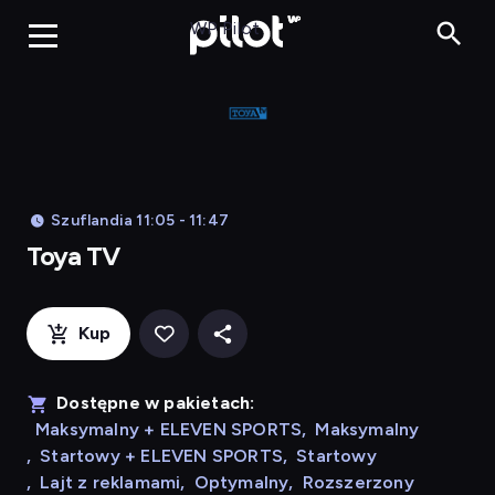
Toya TV, Oglądaj 
WP Pilot
Szuflandia 11:05 - 11:47
Toya TV
Kup
Dostępne w pakietach:
Maksymalny + ELEVEN SPORTS
,
Maksymalny
,
Startowy + ELEVEN SPORTS
,
Startowy
,
Lajt z reklamami
,
Optymalny
,
Rozszerzony