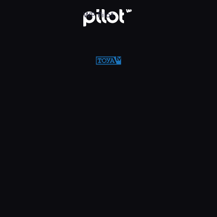
w WP Pilot
WP Pilot