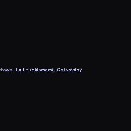
rtowy
,
Lajt z reklamami
,
Optymalny