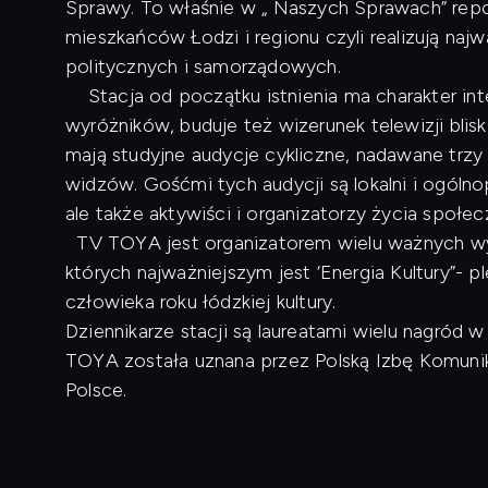
Sprawy. To właśnie w „ Naszych Sprawach” repo
mieszkańców Łodzi i regionu czyli realizują naj
politycznych i samorządowych.
Stacja od początku istnienia ma charakter inte
wyróżników, buduje też wizerunek telewizji blis
mają studyjne audycje cykliczne, nadawane trzy
widzów. Gośćmi tych audycji są lokalni i ogóln
ale także aktywiści i organizatorzy życia społe
TV TOYA jest organizatorem wielu ważnych wyd
których najważniejszym jest ‘Energia Kultury”- p
człowieka roku łódzkiej kultury.
Dziennikarze stacji są laureatami wielu nagród
TOYA została uznana przez Polską Izbę Komunikac
Polsce.