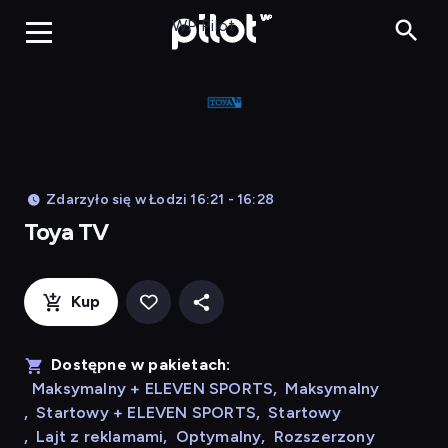
Toya TV, Oglądaj 
WP Pilot
Zdarzyło się w Łodzi 16:21 - 16:28
Toya TV
Kup
Dostępne w pakietach:
Maksymalny + ELEVEN SPORTS
,
Maksymalny
,
Startowy + ELEVEN SPORTS
,
Startowy
,
Lajt z reklamami
,
Optymalny
,
Rozszerzony