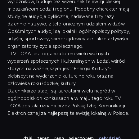
wyróżników, buduje też wizerunek telewizji bliskiej
mieszkańcom Łodzi i regionu. Podobny charakter mają
studyjne audycje cykliczne, nadawane trzy razy
dziennie na żywo, z telefonicznym udziałem widzów.
Gośćmi tych audycji są lokalni i ogólnopolscy politycy,
artyści, sportowcy, samorządowcy ale także aktywiści i
organizatorzy życia społecznego.
TV TOYA jest organizatorem wielu ważnych
wydarzeń społecznych i kulturalnych w Łodzi, wśród
których najważniejszym jest ‘Energia Kultury”-
plebiscyt na wydarzenie kulturalne roku oraz na
człowieka roku łódzkiej kultury.
Dziennikarze stacji są laureatami wielu nagród w
ogólnopolskich konkursach a w maju tego roku TV
TOYA została uznana przez Polską Izbę Komunikacji
Elektronicznej za najlepszą telewizję lokalną w Polsce.
dziś
teraz
rano
wieczorem
cały dzień