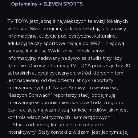
,
Optymalny + ELEVEN SPORTS
TV TOYA jest jedną z największych telewizji lokalnych
w Polsce. Swój program, na który składają się serwisy
informacyjne, audycje publicystyczne, kulturalne,
edukacyjne czy sportowe nadaje od 1997 r. Flagową
audycją kanału są Wydarzenia- łódzki serwis
informacyjny nadawany na żywo ze studia trzy razy
dziennie. Oprócz informacji TV TOYA produkuje też 30
autorskich audycji cyklicznych, wśród których hitem
jest nadawany od dwudziestu lat cykl reportaży
interwencyjnych pt. Nasze Sprawy. To właśnie w „
Naszych Sprawach” reporterzy stacji podejmują
interwencje w obronie mieszkańców Łodzi i regionu
czyli realizują najważniejszą funkcję mediów jakim jest
kontrola władz politycznych i samorządowych.
Stacja od początku istnienia ma charakter
interaktywny. Stały kontakt z widzami jest jednym z jej