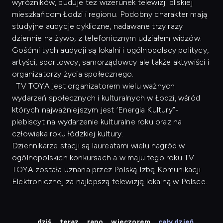
wyróżników, buduje też wizerunek telewizji bliskiej
mieszkańcom Łodzi i regionu. Podobny charakter mają
studyjne audycje cykliczne, nadawane trzy razy
dziennie na żywo, z telefonicznym udziałem widzów.
Gośćmi tych audycji są lokalni i ogólnopolscy politycy,
artyści, sportowcy, samorządowcy ale także aktywiści i
organizatorzy życia społecznego.
TV TOYA jest organizatorem wielu ważnych
wydarzeń społecznych i kulturalnych w Łodzi, wśród
których najważniejszym jest ‘Energia Kultury”-
plebiscyt na wydarzenie kulturalne roku oraz na
człowieka roku łódzkiej kultury.
Dziennikarze stacji są laureatami wielu nagród w
ogólnopolskich konkursach a w maju tego roku TV
TOYA została uznana przez Polską Izbę Komunikacji
Elektronicznej za najlepszą telewizję lokalną w Polsce.
dziś
teraz
rano
wieczorem
cały dzień