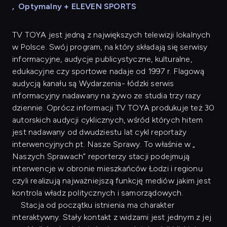
,
Optymalny + ELEVEN SPORTS
TV TOYA jest jedną z największych telewizji lokalnych
w Polsce. Swój program, na który składają się serwisy
informacyjne, audycje publicystyczne, kulturalne,
edukacyjne czy sportowe nadaje od 1997 r. Flagową
audycją kanału są Wydarzenia- łódzki serwis
informacyjny nadawany na żywo ze studia trzy razy
dziennie. Oprócz informacji TV TOYA produkuje też 30
autorskich audycji cyklicznych, wśród których hitem
jest nadawany od dwudziestu lat cykl reportaży
interwencyjnych pt. Nasze Sprawy. To właśnie w „
Naszych Sprawach” reporterzy stacji podejmują
interwencje w obronie mieszkańców Łodzi i regionu
czyli realizują najważniejszą funkcję mediów jakim jest
kontrola władz politycznych i samorządowych.
Stacja od początku istnienia ma charakter
interaktywny. Stały kontakt z widzami jest jednym z jej