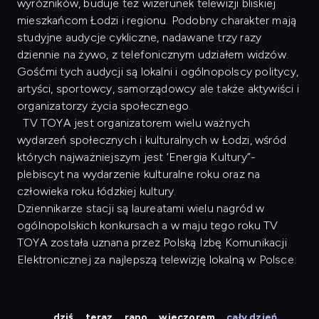
wyróżników, buduje też wizerunek telewizji bliskiej
mieszkańcom Łodzi i regionu. Podobny charakter mają
studyjne audycje cykliczne, nadawane trzy razy
dziennie na żywo, z telefonicznym udziałem widzów.
Gośćmi tych audycji są lokalni i ogólnopolscy politycy,
artyści, sportowcy, samorządowcy ale także aktywiści i
organizatorzy życia społecznego.
TV TOYA jest organizatorem wielu ważnych
wydarzeń społecznych i kulturalnych w Łodzi, wśród
których najważniejszym jest ‘Energia Kultury”-
plebiscyt na wydarzenie kulturalne roku oraz na
człowieka roku łódzkiej kultury.
Dziennikarze stacji są laureatami wielu nagród w
ogólnopolskich konkursach a w maju tego roku TV
TOYA została uznana przez Polską Izbę Komunikacji
Elektronicznej za najlepszą telewizję lokalną w Polsce.
dziś
teraz
rano
wieczorem
cały dzień