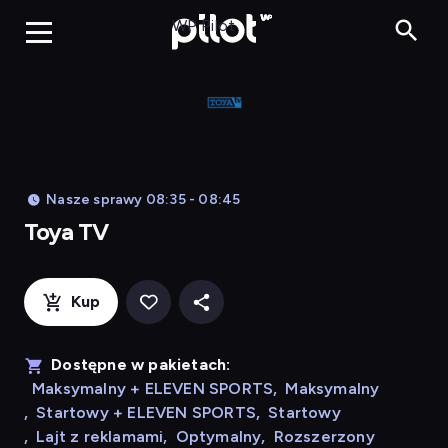
Toya TV, Oglądaj 
WP Pilot
Nasze sprawy 08:35 - 08:45
Toya TV
Kup
Dostępne w pakietach:
Maksymalny + ELEVEN SPORTS
,
Maksymalny
,
Startowy + ELEVEN SPORTS
,
Startowy
,
Lajt z reklamami
,
Optymalny
,
Rozszerzony