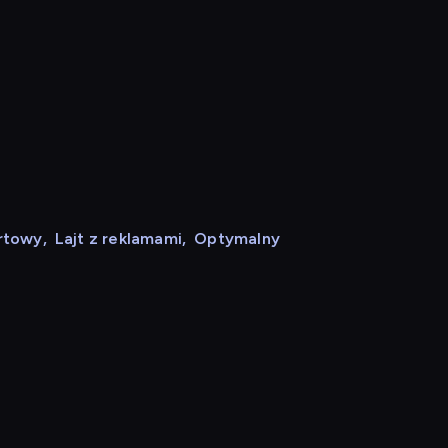
rtowy
,
Lajt z reklamami
,
Optymalny