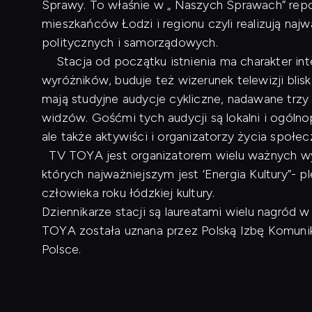
Sprawy. To właśnie w „ Naszych Sprawach” repo
mieszkańców Łodzi i regionu czyli realizują naj
politycznych i samorządowych.
Stacja od początku istnienia ma charakter inte
wyróżników, buduje też wizerunek telewizji blis
mają studyjne audycje cykliczne, nadawane trzy
widzów. Gośćmi tych audycji są lokalni i ogóln
ale także aktywiści i organizatorzy życia społe
TV TOYA jest organizatorem wielu ważnych wyd
których najważniejszym jest ‘Energia Kultury”- p
człowieka roku łódzkiej kultury.
Dziennikarze stacji są laureatami wielu nagród
TOYA została uznana przez Polską Izbę Komunikac
Polsce.