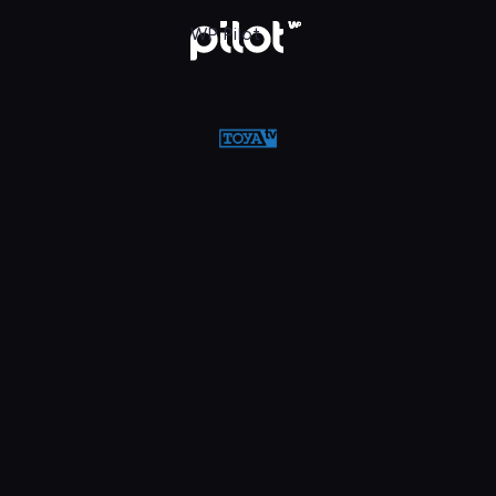
w WP Pilot
WP Pilot