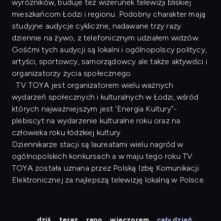
wyróżników, buduje też wizerunek telewizji bliskiej
mieszkańcom Łodzi i regionu. Podobny charakter mają
studyjne audycje cykliczne, nadawane trzy razy
dziennie na żywo, z telefonicznym udziałem widzów.
Gośćmi tych audycji są lokalni i ogólnopolscy politycy,
artyści, sportowcy, samorządowcy ale także aktywiści i
organizatorzy życia społecznego.
TV TOYA jest organizatorem wielu ważnych
wydarzeń społecznych i kulturalnych w Łodzi, wśród
których najważniejszym jest ‘Energia Kultury”-
plebiscyt na wydarzenie kulturalne roku oraz na
człowieka roku łódzkiej kultury.
Dziennikarze stacji są laureatami wielu nagród w
ogólnopolskich konkursach a w maju tego roku TV
TOYA została uznana przez Polską Izbę Komunikacji
Elektronicznej za najlepszą telewizję lokalną w Polsce.
dziś
teraz
rano
wieczorem
cały dzień