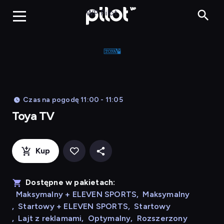
Toya TV, Oglądaj 
WP Pilot
Czas na pogodę 11:00 - 11:05
Toya TV
Kup
Dostępne w pakietach:
Maksymalny + ELEVEN SPORTS
,
Maksymalny
,
Startowy + ELEVEN SPORTS
,
Startowy
,
Lajt z reklamami
,
Optymalny
,
Rozszerzony