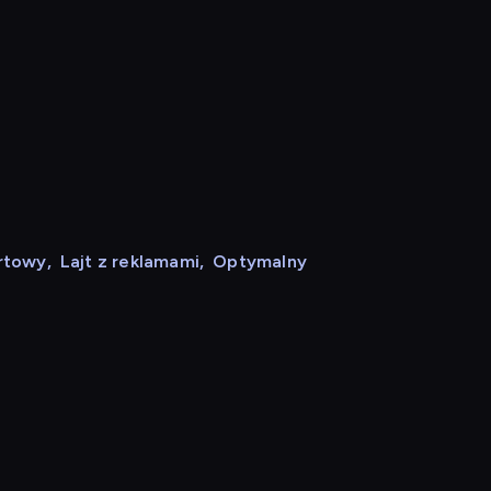
rtowy
,
Lajt z reklamami
,
Optymalny