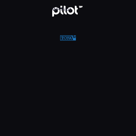
w WP Pilot
WP Pilot