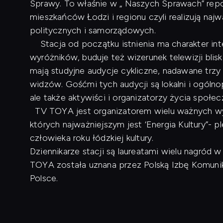
Sprawy. To właśnie w „ Naszych Sprawach” repo
mieszkańców Łodzi i regionu czyli realizują naj
politycznych i samorządowych.
Stacja od początku istnienia ma charakter inte
wyróżników, buduje też wizerunek telewizji blis
mają studyjne audycje cykliczne, nadawane trzy
widzów. Gośćmi tych audycji są lokalni i ogóln
ale także aktywiści i organizatorzy życia społe
TV TOYA jest organizatorem wielu ważnych wyd
których najważniejszym jest ‘Energia Kultury”- p
człowieka roku łódzkiej kultury.
Dziennikarze stacji są laureatami wielu nagród
TOYA została uznana przez Polską Izbę Komunikac
Polsce.