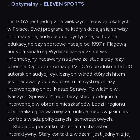
,
Optymalny + ELEVEN SPORTS
TV TOYA jest jedną z największych telewizji lokalnych
w Polsce. Swój program, na który składają się serwisy
informacyjne, audycje publicystyczne, kulturalne,
edukacyjne czy sportowe nadaje od 1997 r. Flagową
audycją kanału są Wydarzenia- łódzki serwis
informacyjny nadawany na żywo ze studia trzy razy
dziennie. Oprócz informacji TV TOYA produkuje też 30
autorskich audycji cyklicznych, wśród których hitem
jest nadawany od dwudziestu lat cykl reportaży
interwencyjnych pt. Nasze Sprawy. To właśnie w „
Naszych Sprawach” reporterzy stacji podejmują
interwencje w obronie mieszkańców Łodzi i regionu
czyli realizują najważniejszą funkcję mediów jakim jest
kontrola władz politycznych i samorządowych.
Stacja od początku istnienia ma charakter
interaktywny. Stały kontakt z widzami jest jednym z jej