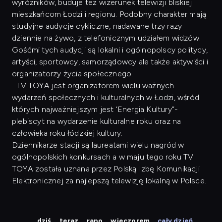
wyróżników, buduje też wizerunek telewizji bliskiej
mieszkańcom Łodzi i regionu. Podobny charakter mają
studyjne audycje cykliczne, nadawane trzy razy
dziennie na żywo, z telefonicznym udziałem widzów.
Gośćmi tych audycji są lokalni i ogólnopolscy politycy,
artyści, sportowcy, samorządowcy ale także aktywiści i
organizatorzy życia społecznego.
TV TOYA jest organizatorem wielu ważnych
wydarzeń społecznych i kulturalnych w Łodzi, wśród
których najważniejszym jest ‘Energia Kultury”-
plebiscyt na wydarzenie kulturalne roku oraz na
człowieka roku łódzkiej kultury.
Dziennikarze stacji są laureatami wielu nagród w
ogólnopolskich konkursach a w maju tego roku TV
TOYA została uznana przez Polską Izbę Komunikacji
Elektronicznej za najlepszą telewizję lokalną w Polsce.
dziś
teraz
rano
wieczorem
cały dzień