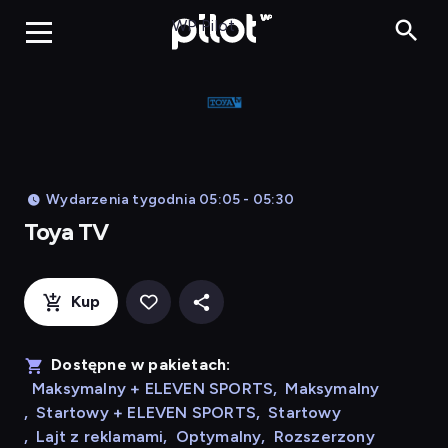
Toya TV, Oglądaj 
WP Pilot
Wydarzenia tygodnia 05:05 - 05:30
Toya TV
Kup
Dostępne w pakietach:
Maksymalny + ELEVEN SPORTS
,
Maksymalny
,
Startowy + ELEVEN SPORTS
,
Startowy
,
Lajt z reklamami
,
Optymalny
,
Rozszerzony