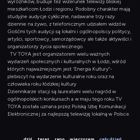
wyróżników, buduje też wizerunek telewizji bliskiej
mieszkańcom Łodzi i regionu. Podobny charakter mają
studyjne audycje cykliczne, nadawane trzy razy
dziennie na żywo, z telefonicznym udziałem widzów.
Gośćmi tych audycji są lokalni i ogólnopolscy politycy,
artyści, sportowcy, samorządowcy ale także aktywiści i
organizatorzy życia społecznego.
TV TOYA jest organizatorem wielu ważnych
wydarzeń społecznych i kulturalnych w Łodzi, wśród
których najważniejszym jest ‘Energia Kultury”-
plebiscyt na wydarzenie kulturalne roku oraz na
człowieka roku łódzkiej kultury.
Dziennikarze stacji są laureatami wielu nagród w
ogólnopolskich konkursach a w maju tego roku TV
TOYA została uznana przez Polską Izbę Komunikacji
Elektronicznej za najlepszą telewizję lokalną w Polsce.
dziś
teraz
rano
wieczorem
cały dzień