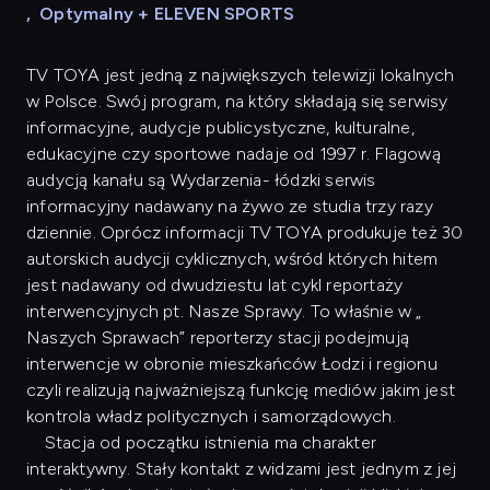
,
Optymalny + ELEVEN SPORTS
TV TOYA jest jedną z największych telewizji lokalnych
w Polsce. Swój program, na który składają się serwisy
informacyjne, audycje publicystyczne, kulturalne,
edukacyjne czy sportowe nadaje od 1997 r. Flagową
audycją kanału są Wydarzenia- łódzki serwis
informacyjny nadawany na żywo ze studia trzy razy
dziennie. Oprócz informacji TV TOYA produkuje też 30
autorskich audycji cyklicznych, wśród których hitem
jest nadawany od dwudziestu lat cykl reportaży
interwencyjnych pt. Nasze Sprawy. To właśnie w „
Naszych Sprawach” reporterzy stacji podejmują
interwencje w obronie mieszkańców Łodzi i regionu
czyli realizują najważniejszą funkcję mediów jakim jest
kontrola władz politycznych i samorządowych.
Stacja od początku istnienia ma charakter
interaktywny. Stały kontakt z widzami jest jednym z jej