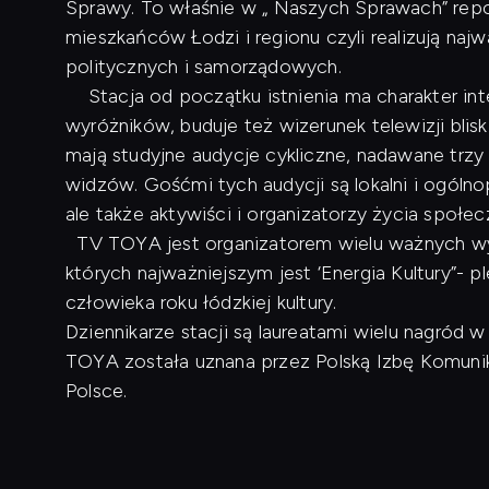
Sprawy. To właśnie w „ Naszych Sprawach” repo
mieszkańców Łodzi i regionu czyli realizują naj
politycznych i samorządowych.
Stacja od początku istnienia ma charakter inte
wyróżników, buduje też wizerunek telewizji blis
mają studyjne audycje cykliczne, nadawane trzy
widzów. Gośćmi tych audycji są lokalni i ogóln
ale także aktywiści i organizatorzy życia społe
TV TOYA jest organizatorem wielu ważnych wyd
których najważniejszym jest ‘Energia Kultury”- p
człowieka roku łódzkiej kultury.
Dziennikarze stacji są laureatami wielu nagród
TOYA została uznana przez Polską Izbę Komunikac
Polsce.