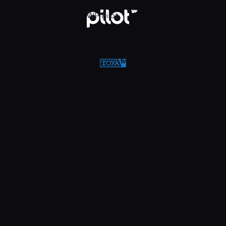
w WP Pilot
WP Pilot