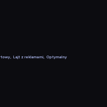
rtowy
,
Lajt z reklamami
,
Optymalny