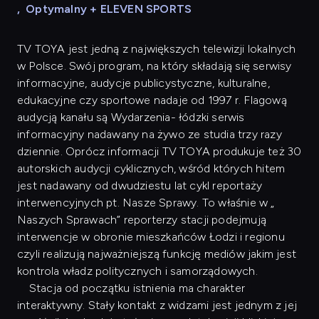
,
Optymalny + ELEVEN SPORTS
TV TOYA jest jedną z największych telewizji lokalnych
w Polsce. Swój program, na który składają się serwisy
informacyjne, audycje publicystyczne, kulturalne,
edukacyjne czy sportowe nadaje od 1997 r. Flagową
audycją kanału są Wydarzenia- łódzki serwis
informacyjny nadawany na żywo ze studia trzy razy
dziennie. Oprócz informacji TV TOYA produkuje też 30
autorskich audycji cyklicznych, wśród których hitem
jest nadawany od dwudziestu lat cykl reportaży
interwencyjnych pt. Nasze Sprawy. To właśnie w „
Naszych Sprawach” reporterzy stacji podejmują
interwencje w obronie mieszkańców Łodzi i regionu
czyli realizują najważniejszą funkcję mediów jakim jest
kontrola władz politycznych i samorządowych.
Stacja od początku istnienia ma charakter
interaktywny. Stały kontakt z widzami jest jednym z jej