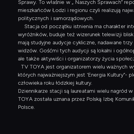
Sprawy. To właśnie w „ Naszych Sprawach” repo
mieszkańców Łodzi i regionu czyli realizują naj
politycznych i samorządowych.
Stacja od początku istnienia ma charakter inte
wyróżników, buduje też wizerunek telewizji blis
mają studyjne audycje cykliczne, nadawane trzy
widzów. Gośćmi tych audycji są lokalni i ogóln
ale także aktywiści i organizatorzy życia społe
TV TOYA jest organizatorem wielu ważnych wyd
których najważniejszym jest ‘Energia Kultury”- p
człowieka roku łódzkiej kultury.
Dziennikarze stacji są laureatami wielu nagród
TOYA została uznana przez Polską Izbę Komunikac
Polsce.