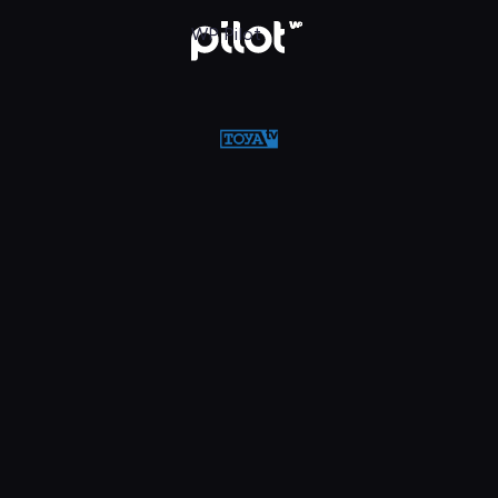
w WP Pilot
WP Pilot