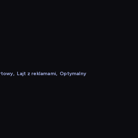
rtowy
,
Lajt z reklamami
,
Optymalny