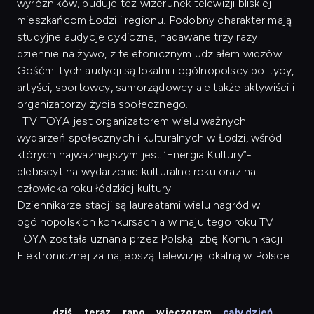
wyróżników, buduje też wizerunek telewizji bliskiej
mieszkańcom Łodzi i regionu. Podobny charakter mają
studyjne audycje cykliczne, nadawane trzy razy
dziennie na żywo, z telefonicznym udziałem widzów.
Gośćmi tych audycji są lokalni i ogólnopolscy politycy,
artyści, sportowcy, samorządowcy ale także aktywiści i
organizatorzy życia społecznego.
TV TOYA jest organizatorem wielu ważnych
wydarzeń społecznych i kulturalnych w Łodzi, wśród
których najważniejszym jest ‘Energia Kultury”-
plebiscyt na wydarzenie kulturalne roku oraz na
człowieka roku łódzkiej kultury.
Dziennikarze stacji są laureatami wielu nagród w
ogólnopolskich konkursach a w maju tego roku TV
TOYA została uznana przez Polską Izbę Komunikacji
Elektronicznej za najlepszą telewizję lokalną w Polsce.
dziś
teraz
rano
wieczorem
cały dzień