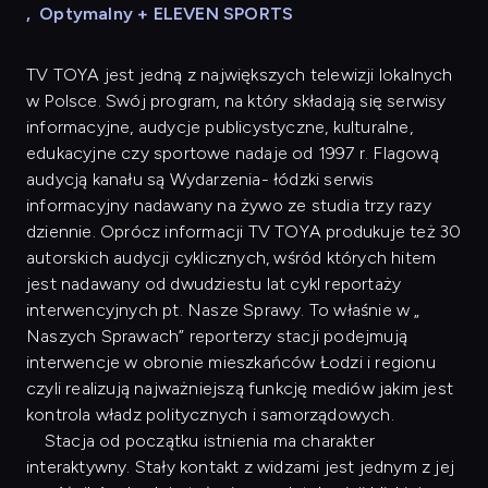
,
Optymalny + ELEVEN SPORTS
TV TOYA jest jedną z największych telewizji lokalnych
w Polsce. Swój program, na który składają się serwisy
informacyjne, audycje publicystyczne, kulturalne,
edukacyjne czy sportowe nadaje od 1997 r. Flagową
audycją kanału są Wydarzenia- łódzki serwis
informacyjny nadawany na żywo ze studia trzy razy
dziennie. Oprócz informacji TV TOYA produkuje też 30
autorskich audycji cyklicznych, wśród których hitem
jest nadawany od dwudziestu lat cykl reportaży
interwencyjnych pt. Nasze Sprawy. To właśnie w „
Naszych Sprawach” reporterzy stacji podejmują
interwencje w obronie mieszkańców Łodzi i regionu
czyli realizują najważniejszą funkcję mediów jakim jest
kontrola władz politycznych i samorządowych.
Stacja od początku istnienia ma charakter
interaktywny. Stały kontakt z widzami jest jednym z jej