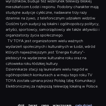
wyróżników, buduje też wizerunek telewizji bliskiej
mieszkańcom Łodzi i regionu. Podobny charakter mają
studyjne audycje cykliczne, nadawane trzy razy
dziennie na żywo, z telefonicznym udziałem widzów.
Gośćmi tych audycji są lokalni i ogólnopolscy politycy,
artyści, sportowcy, samorządowcy ale także aktywiści i
organizatorzy życia społecznego.
TV TOYA jest organizatorem wielu ważnych
wydarzeń społecznych i kulturalnych w Łodzi, wśród
których najważniejszym jest ‘Energia Kultury”-
plebiscyt na wydarzenie kulturalne roku oraz na
człowieka roku łódzkiej kultury.
Dziennikarze stacji są laureatami wielu nagród w
ogólnopolskich konkursach a w maju tego roku TV
TOYA została uznana przez Polską Izbę Komunikacji
Elektronicznej za najlepszą telewizję lokalną w Polsce.
dziś
teraz
rano
wieczorem
cały dzień