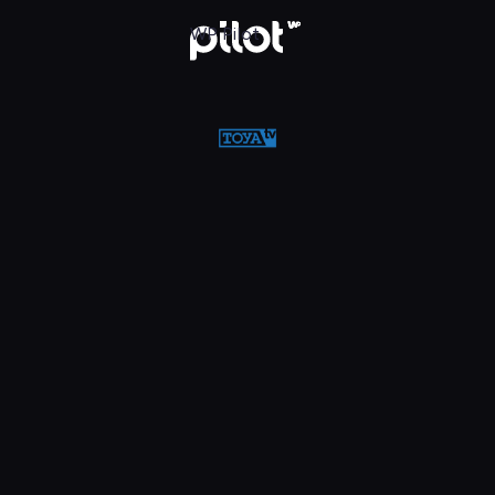
w WP Pilot
WP Pilot