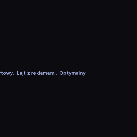
rtowy
,
Lajt z reklamami
,
Optymalny