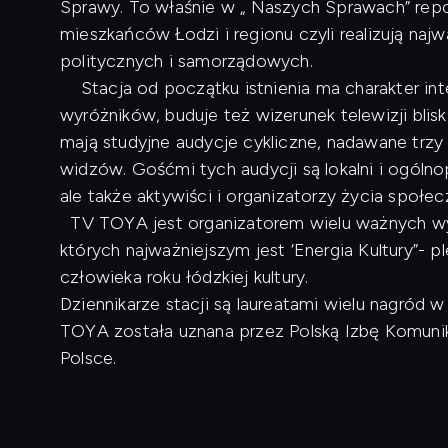
Sprawy. To właśnie w „ Naszych Sprawach” repo
mieszkańców Łodzi i regionu czyli realizują naj
politycznych i samorządowych.
Stacja od początku istnienia ma charakter inte
wyróżników, buduje też wizerunek telewizji blis
mają studyjne audycje cykliczne, nadawane trzy
widzów. Gośćmi tych audycji są lokalni i ogóln
ale także aktywiści i organizatorzy życia społe
TV TOYA jest organizatorem wielu ważnych wyd
których najważniejszym jest ‘Energia Kultury”- p
człowieka roku łódzkiej kultury.
Dziennikarze stacji są laureatami wielu nagród
TOYA została uznana przez Polską Izbę Komunikac
Polsce.