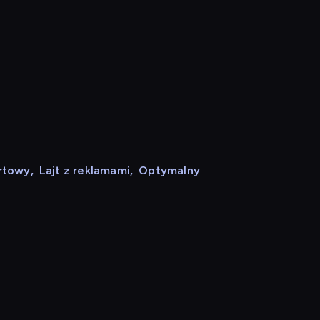
rtowy
,
Lajt z reklamami
,
Optymalny