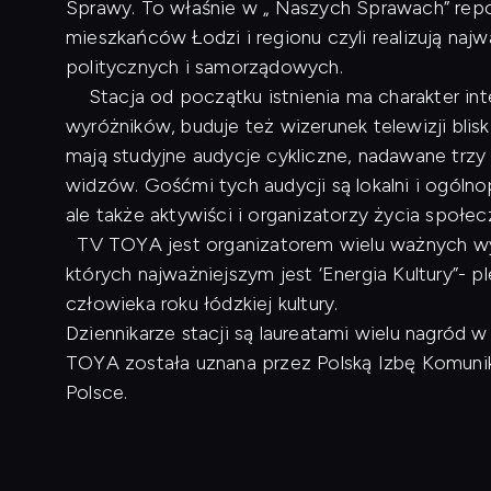
Sprawy. To właśnie w „ Naszych Sprawach” repo
mieszkańców Łodzi i regionu czyli realizują naj
politycznych i samorządowych.
Stacja od początku istnienia ma charakter inte
wyróżników, buduje też wizerunek telewizji blis
mają studyjne audycje cykliczne, nadawane trzy
widzów. Gośćmi tych audycji są lokalni i ogóln
ale także aktywiści i organizatorzy życia społe
TV TOYA jest organizatorem wielu ważnych wyd
których najważniejszym jest ‘Energia Kultury”- p
człowieka roku łódzkiej kultury.
Dziennikarze stacji są laureatami wielu nagród
TOYA została uznana przez Polską Izbę Komunikac
Polsce.