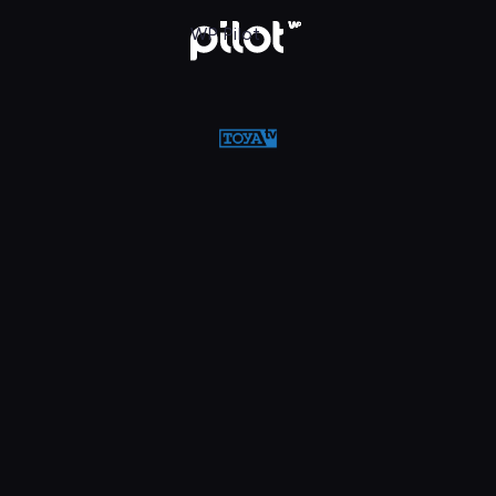
w WP Pilot
WP Pilot