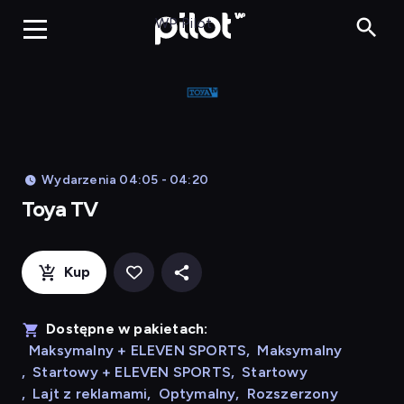
Toya TV, Oglądaj 
WP Pilot
Wydarzenia 04:05 - 04:20
Toya TV
Kup
Dostępne w pakietach:
Maksymalny + ELEVEN SPORTS
,
Maksymalny
,
Startowy + ELEVEN SPORTS
,
Startowy
,
Lajt z reklamami
,
Optymalny
,
Rozszerzony