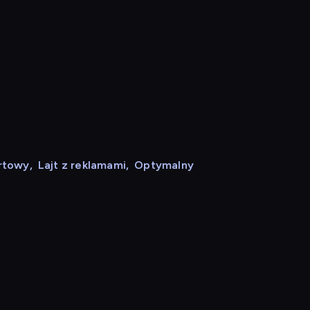
rtowy
,
Lajt z reklamami
,
Optymalny