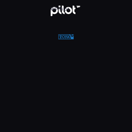
w WP Pilot
WP Pilot