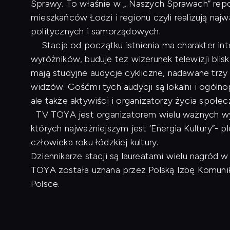
Sprawy. To właśnie w „ Naszych Sprawach” repo
mieszkańców Łodzi i regionu czyli realizują naj
politycznych i samorządowych.
Stacja od początku istnienia ma charakter inte
wyróżników, buduje też wizerunek telewizji blis
mają studyjne audycje cykliczne, nadawane trzy
widzów. Gośćmi tych audycji są lokalni i ogóln
ale także aktywiści i organizatorzy życia społe
TV TOYA jest organizatorem wielu ważnych wyd
których najważniejszym jest ‘Energia Kultury”- p
człowieka roku łódzkiej kultury.
Dziennikarze stacji są laureatami wielu nagród
TOYA została uznana przez Polską Izbę Komunikac
Polsce.