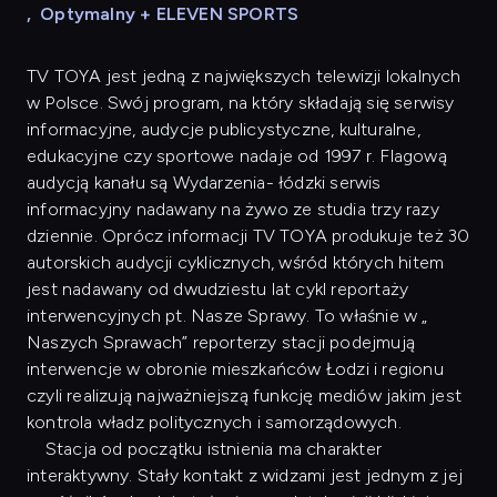
,
Optymalny + ELEVEN SPORTS
TV TOYA jest jedną z największych telewizji lokalnych
w Polsce. Swój program, na który składają się serwisy
informacyjne, audycje publicystyczne, kulturalne,
edukacyjne czy sportowe nadaje od 1997 r. Flagową
audycją kanału są Wydarzenia- łódzki serwis
informacyjny nadawany na żywo ze studia trzy razy
dziennie. Oprócz informacji TV TOYA produkuje też 30
autorskich audycji cyklicznych, wśród których hitem
jest nadawany od dwudziestu lat cykl reportaży
interwencyjnych pt. Nasze Sprawy. To właśnie w „
Naszych Sprawach” reporterzy stacji podejmują
interwencje w obronie mieszkańców Łodzi i regionu
czyli realizują najważniejszą funkcję mediów jakim jest
kontrola władz politycznych i samorządowych.
Stacja od początku istnienia ma charakter
interaktywny. Stały kontakt z widzami jest jednym z jej