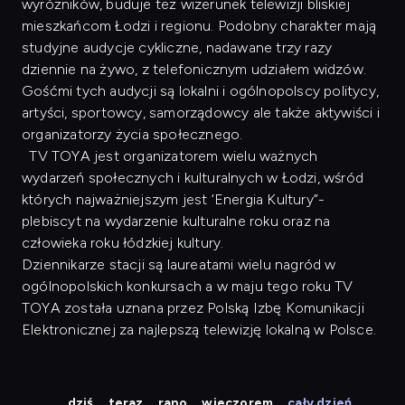
wyróżników, buduje też wizerunek telewizji bliskiej
mieszkańcom Łodzi i regionu. Podobny charakter mają
studyjne audycje cykliczne, nadawane trzy razy
dziennie na żywo, z telefonicznym udziałem widzów.
Gośćmi tych audycji są lokalni i ogólnopolscy politycy,
artyści, sportowcy, samorządowcy ale także aktywiści i
organizatorzy życia społecznego.
TV TOYA jest organizatorem wielu ważnych
wydarzeń społecznych i kulturalnych w Łodzi, wśród
których najważniejszym jest ‘Energia Kultury”-
plebiscyt na wydarzenie kulturalne roku oraz na
człowieka roku łódzkiej kultury.
Dziennikarze stacji są laureatami wielu nagród w
ogólnopolskich konkursach a w maju tego roku TV
TOYA została uznana przez Polską Izbę Komunikacji
Elektronicznej za najlepszą telewizję lokalną w Polsce.
dziś
teraz
rano
wieczorem
cały dzień