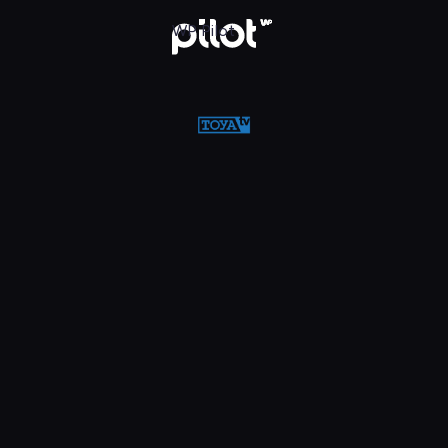
w WP Pilot
WP Pilot