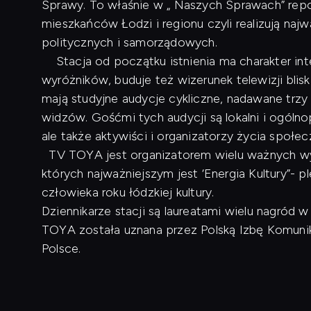
Sprawy. To właśnie w „ Naszych Sprawach” repo
mieszkańców Łodzi i regionu czyli realizują naj
politycznych i samorządowych.
Stacja od początku istnienia ma charakter inte
wyróżników, buduje też wizerunek telewizji blis
mają studyjne audycje cykliczne, nadawane trzy
widzów. Gośćmi tych audycji są lokalni i ogóln
ale także aktywiści i organizatorzy życia społe
TV TOYA jest organizatorem wielu ważnych wyd
których najważniejszym jest ‘Energia Kultury”- p
człowieka roku łódzkiej kultury.
Dziennikarze stacji są laureatami wielu nagród
TOYA została uznana przez Polską Izbę Komunikac
Polsce.