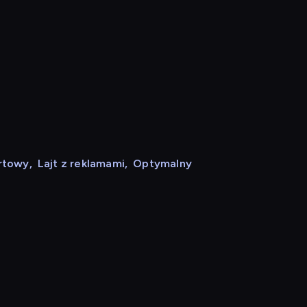
rtowy
,
Lajt z reklamami
,
Optymalny