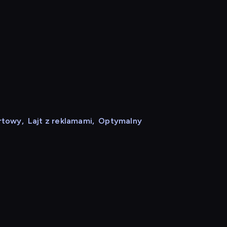
rtowy
,
Lajt z reklamami
,
Optymalny