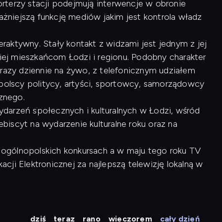
rterzy stacji podejmują interwencje w obronie
ważniejszą funkcję mediów jakim jest kontrola władz
raktywny. Stały kontakt z widzami jest jednym z jej
kiej mieszkańcom Łodzi i regionu. Podobny charakter
 razy dziennie na żywo, z telefonicznym udziałem
opolscy politycy, artyści, sportowcy, samorządowcy
cznego.
arzeń społecznych i kulturalnych w Łodzi, wśród
lebiscyt na wydarzenie kulturalne roku oraz na
 w ogólnopolskich konkursach a w maju tego roku TV
ji Elektronicznej za najlepszą telewizję lokalną w
dziś
teraz
rano
wieczorem
cały dzień