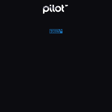
w WP Pilot
WP Pilot