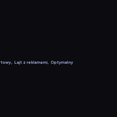
rtowy
,
Lajt z reklamami
,
Optymalny