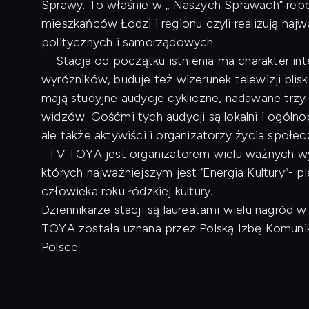
Sprawy. To właśnie w „ Naszych Sprawach” repo
mieszkańców Łodzi i regionu czyli realizują naj
politycznych i samorządowych.
Stacja od początku istnienia ma charakter inte
wyróżników, buduje też wizerunek telewizji blis
mają studyjne audycje cykliczne, nadawane trzy
widzów. Gośćmi tych audycji są lokalni i ogóln
ale także aktywiści i organizatorzy życia społe
TV TOYA jest organizatorem wielu ważnych wyd
których najważniejszym jest ‘Energia Kultury”- p
człowieka roku łódzkiej kultury.
Dziennikarze stacji są laureatami wielu nagród
TOYA została uznana przez Polską Izbę Komunikac
Polsce.