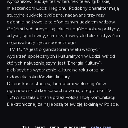
wyróżników, buduje też wizerunek telewizji bliskiej
mieszkańcom Łodzi i regionu. Podobny charakter mają
studyjne audycje cykliczne, nadawane trzy razy
dziennie na żywo, z telefonicznym udziałem widzów.
Gośćmi tych audycji są lokalni i ogólnopolscy politycy,
artyści, sportowcy, samorządowcy ale także aktywiści i
organizatorzy życia społecznego.
TV TOYA jest organizatorem wielu ważnych
wydarzeń społecznych i kulturalnych w Łodzi, wśród
których najważniejszym jest ‘Energia Kultury”-
plebiscyt na wydarzenie kulturalne roku oraz na
człowieka roku łódzkiej kultury.
Dziennikarze stacji są laureatami wielu nagród w
ogólnopolskich konkursach a w maju tego roku TV
TOYA została uznana przez Polską Izbę Komunikacji
Elektronicznej za najlepszą telewizję lokalną w Polsce.
dziś
teraz
rano
wieczorem
cały dzień