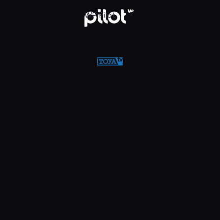
w WP Pilot
WP Pilot