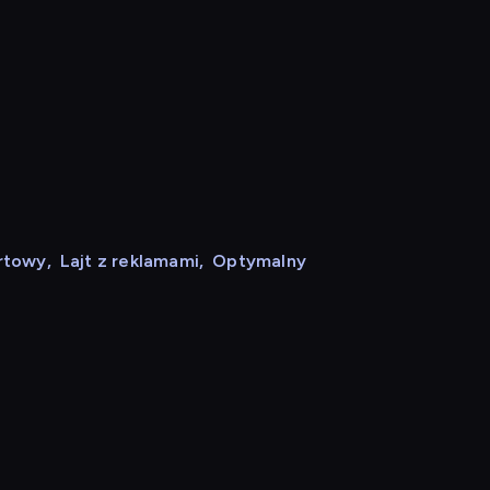
rtowy
,
Lajt z reklamami
,
Optymalny