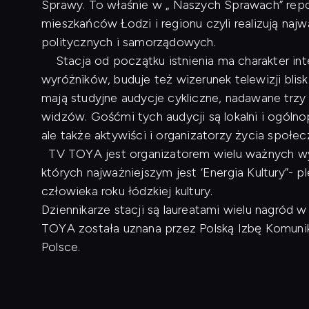
Sprawy. To właśnie w „ Naszych Sprawach” repo
mieszkańców Łodzi i regionu czyli realizują naj
politycznych i samorządowych.
Stacja od początku istnienia ma charakter inte
wyróżników, buduje też wizerunek telewizji blis
mają studyjne audycje cykliczne, nadawane trzy
widzów. Gośćmi tych audycji są lokalni i ogóln
ale także aktywiści i organizatorzy życia społe
TV TOYA jest organizatorem wielu ważnych wyd
których najważniejszym jest ‘Energia Kultury”- p
człowieka roku łódzkiej kultury.
Dziennikarze stacji są laureatami wielu nagród
TOYA została uznana przez Polską Izbę Komunikac
Polsce.