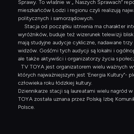
Sprawy. To właśnie w „ Naszych Sprawach” repo
mieszkańców Łodzi i regionu czyli realizują naj
politycznych i samorządowych.
Stacja od początku istnienia ma charakter inte
wyróżników, buduje też wizerunek telewizji blis
mają studyjne audycje cykliczne, nadawane trzy
widzów. Gośćmi tych audycji są lokalni i ogóln
ale także aktywiści i organizatorzy życia społe
TV TOYA jest organizatorem wielu ważnych wyd
których najważniejszym jest ‘Energia Kultury”- p
człowieka roku łódzkiej kultury.
Dziennikarze stacji są laureatami wielu nagród
TOYA została uznana przez Polską Izbę Komunikac
Polsce.