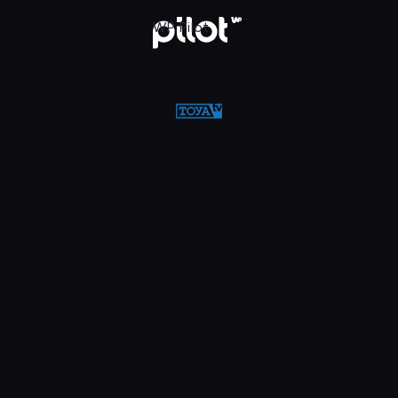
w WP Pilot
WP Pilot