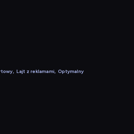
rtowy
,
Lajt z reklamami
,
Optymalny