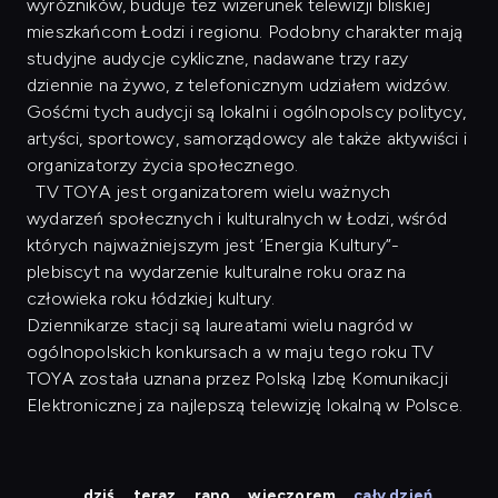
wyróżników, buduje też wizerunek telewizji bliskiej
mieszkańcom Łodzi i regionu. Podobny charakter mają
studyjne audycje cykliczne, nadawane trzy razy
dziennie na żywo, z telefonicznym udziałem widzów.
Gośćmi tych audycji są lokalni i ogólnopolscy politycy,
artyści, sportowcy, samorządowcy ale także aktywiści i
organizatorzy życia społecznego.
TV TOYA jest organizatorem wielu ważnych
wydarzeń społecznych i kulturalnych w Łodzi, wśród
których najważniejszym jest ‘Energia Kultury”-
plebiscyt na wydarzenie kulturalne roku oraz na
człowieka roku łódzkiej kultury.
Dziennikarze stacji są laureatami wielu nagród w
ogólnopolskich konkursach a w maju tego roku TV
TOYA została uznana przez Polską Izbę Komunikacji
Elektronicznej za najlepszą telewizję lokalną w Polsce.
dziś
teraz
rano
wieczorem
cały dzień