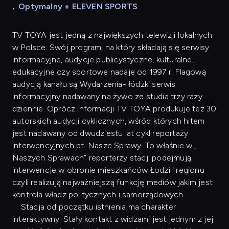
,
Optymalny + ELEVEN SPORTS
TV TOYA jest jedną z największych telewizji lokalnych
w Polsce. Swój program, na który składają się serwisy
informacyjne, audycje publicystyczne, kulturalne,
edukacyjne czy sportowe nadaje od 1997 r. Flagową
audycją kanału są Wydarzenia- łódzki serwis
informacyjny nadawany na żywo ze studia trzy razy
dziennie. Oprócz informacji TV TOYA produkuje też 30
autorskich audycji cyklicznych, wśród których hitem
jest nadawany od dwudziestu lat cykl reportaży
interwencyjnych pt. Nasze Sprawy. To właśnie w „
Naszych Sprawach” reporterzy stacji podejmują
interwencje w obronie mieszkańców Łodzi i regionu
czyli realizują najważniejszą funkcję mediów jakim jest
kontrola władz politycznych i samorządowych.
Stacja od początku istnienia ma charakter
interaktywny. Stały kontakt z widzami jest jednym z jej