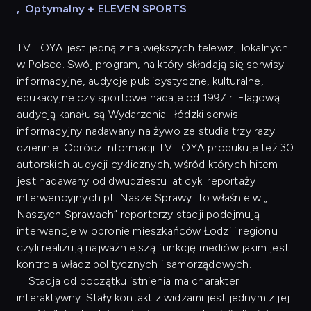
,
Optymalny + ELEVEN SPORTS
TV TOYA jest jedną z największych telewizji lokalnych
w Polsce. Swój program, na który składają się serwisy
informacyjne, audycje publicystyczne, kulturalne,
edukacyjne czy sportowe nadaje od 1997 r. Flagową
audycją kanału są Wydarzenia- łódzki serwis
informacyjny nadawany na żywo ze studia trzy razy
dziennie. Oprócz informacji TV TOYA produkuje też 30
autorskich audycji cyklicznych, wśród których hitem
jest nadawany od dwudziestu lat cykl reportaży
interwencyjnych pt. Nasze Sprawy. To właśnie w „
Naszych Sprawach” reporterzy stacji podejmują
interwencje w obronie mieszkańców Łodzi i regionu
czyli realizują najważniejszą funkcję mediów jakim jest
kontrola władz politycznych i samorządowych.
Stacja od początku istnienia ma charakter
interaktywny. Stały kontakt z widzami jest jednym z jej