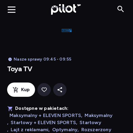
Toya TV, Oglądaj 
WP Pilot
Nasze sprawy 09:45 - 09:55
Toya TV
Kup
Dostępne w pakietach:
Maksymalny + ELEVEN SPORTS
,
Maksymalny
,
Startowy + ELEVEN SPORTS
,
Startowy
,
Lajt z reklamami
,
Optymalny
,
Rozszerzony