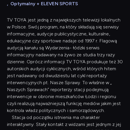
,
Optymalny + ELEVEN SPORTS
TV TOYA jest jedną z największych telewizji lokalnych
w Polsce. Swój program, na który składają się serwisy
informacyjne, audycje publicystyczne, kulturalne,
edukacyjne czy sportowe nadaje od 1997 r. Flagową
audycją kanału są Wydarzenia- łódzki serwis
informacyjny nadawany na żywo ze studia trzy razy
dziennie. Oprócz informacji TV TOYA produkuje też 30
autorskich audycji cyklicznych, wśród których hitem
jest nadawany od dwudziestu lat cykl reportaży
interwencyjnych pt. Nasze Sprawy. To właśnie w „
Naszych Sprawach” reporterzy stacji podejmują
interwencje w obronie mieszkańców Łodzi i regionu
czyli realizują najważniejszą funkcję mediów jakim jest
kontrola władz politycznych i samorządowych.
Stacja od początku istnienia ma charakter
interaktywny. Stały kontakt z widzami jest jednym z jej