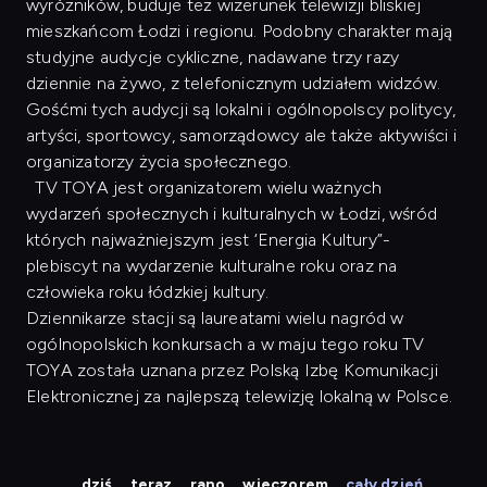
wyróżników, buduje też wizerunek telewizji bliskiej
mieszkańcom Łodzi i regionu. Podobny charakter mają
studyjne audycje cykliczne, nadawane trzy razy
dziennie na żywo, z telefonicznym udziałem widzów.
Gośćmi tych audycji są lokalni i ogólnopolscy politycy,
artyści, sportowcy, samorządowcy ale także aktywiści i
organizatorzy życia społecznego.
TV TOYA jest organizatorem wielu ważnych
wydarzeń społecznych i kulturalnych w Łodzi, wśród
których najważniejszym jest ‘Energia Kultury”-
plebiscyt na wydarzenie kulturalne roku oraz na
człowieka roku łódzkiej kultury.
Dziennikarze stacji są laureatami wielu nagród w
ogólnopolskich konkursach a w maju tego roku TV
TOYA została uznana przez Polską Izbę Komunikacji
Elektronicznej za najlepszą telewizję lokalną w Polsce.
dziś
teraz
rano
wieczorem
cały dzień