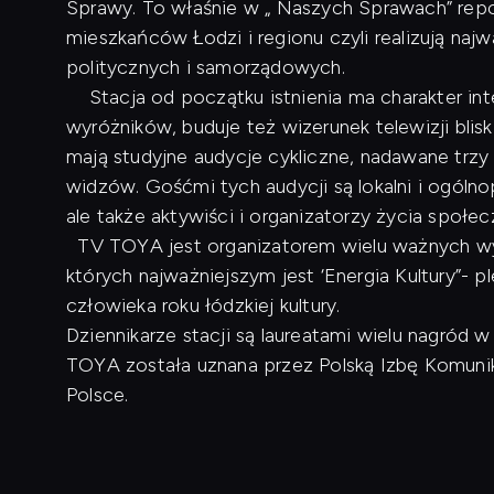
Sprawy. To właśnie w „ Naszych Sprawach” repo
mieszkańców Łodzi i regionu czyli realizują naj
politycznych i samorządowych.
Stacja od początku istnienia ma charakter inte
wyróżników, buduje też wizerunek telewizji blis
mają studyjne audycje cykliczne, nadawane trzy
widzów. Gośćmi tych audycji są lokalni i ogóln
ale także aktywiści i organizatorzy życia społe
TV TOYA jest organizatorem wielu ważnych wyd
których najważniejszym jest ‘Energia Kultury”- p
człowieka roku łódzkiej kultury.
Dziennikarze stacji są laureatami wielu nagród
TOYA została uznana przez Polską Izbę Komunikac
Polsce.