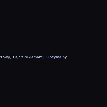
rtowy
,
Lajt z reklamami
,
Optymalny