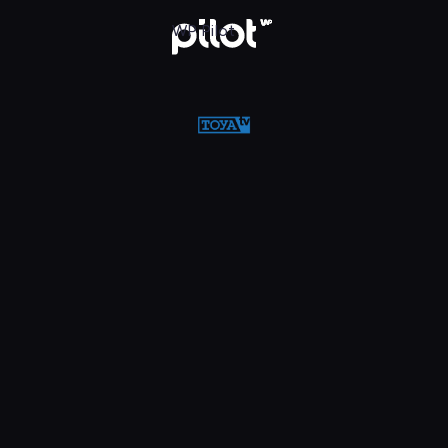
w WP Pilot
WP Pilot