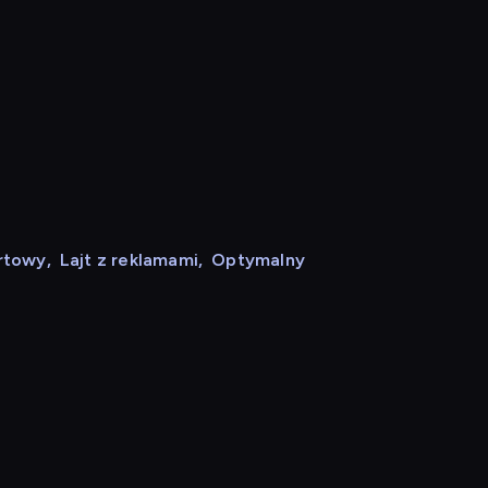
rtowy
,
Lajt z reklamami
,
Optymalny