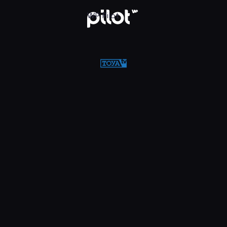
w WP Pilot
WP Pilot