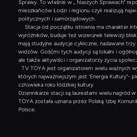
Sprawy. To właśnie w „ Naszych Sprawach” repo
mieszkańców Łodzi i regionu czyli realizują naj
politycznych i samorządowych.
Stacja od początku istnienia ma charakter inte
wyróżników, buduje też wizerunek telewizji blis
mają studyjne audycje cykliczne, nadawane trzy
widzów. Gośćmi tych audycji są lokalni i ogóln
ale także aktywiści i organizatorzy życia społe
TV TOYA jest organizatorem wielu ważnych wyd
których najważniejszym jest ‘Energia Kultury”- p
człowieka roku łódzkiej kultury.
Dziennikarze stacji są laureatami wielu nagród
TOYA została uznana przez Polską Izbę Komunikac
Polsce.