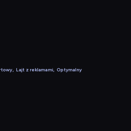
rtowy
,
Lajt z reklamami
,
Optymalny