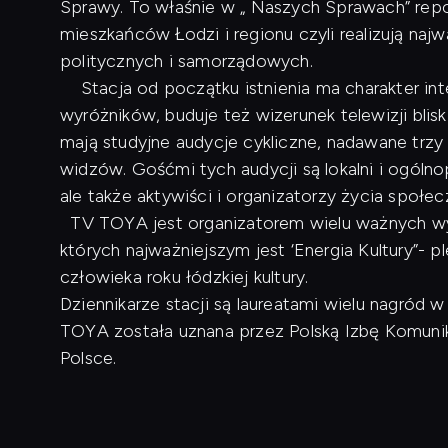
Sprawy. To właśnie w „ Naszych Sprawach” repo
mieszkańców Łodzi i regionu czyli realizują naj
politycznych i samorządowych.
Stacja od początku istnienia ma charakter inte
wyróżników, buduje też wizerunek telewizji blis
mają studyjne audycje cykliczne, nadawane trzy
widzów. Gośćmi tych audycji są lokalni i ogóln
ale także aktywiści i organizatorzy życia społe
TV TOYA jest organizatorem wielu ważnych wyd
których najważniejszym jest ‘Energia Kultury”- p
człowieka roku łódzkiej kultury.
Dziennikarze stacji są laureatami wielu nagród
TOYA została uznana przez Polską Izbę Komunikac
Polsce.