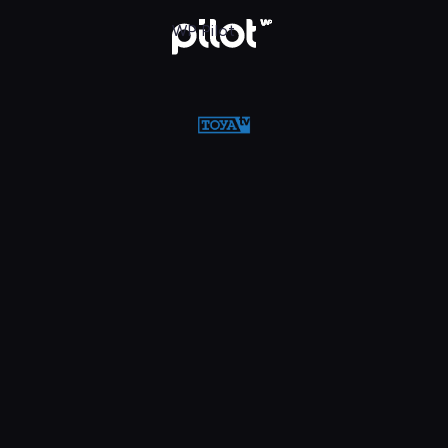
w WP Pilot
WP Pilot