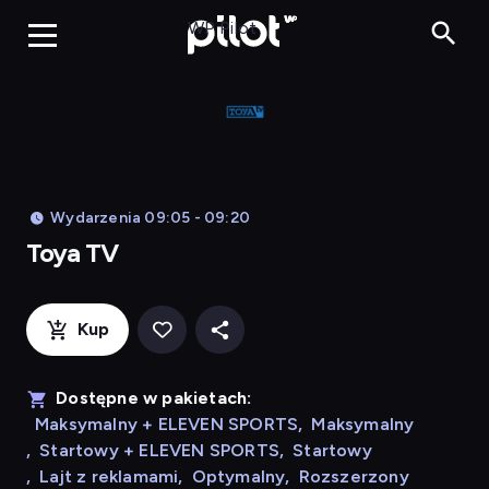
Toya TV, Oglądaj 
WP Pilot
Wydarzenia 09:05 - 09:20
Toya TV
Kup
Dostępne w pakietach:
Maksymalny + ELEVEN SPORTS
,
Maksymalny
,
Startowy + ELEVEN SPORTS
,
Startowy
,
Lajt z reklamami
,
Optymalny
,
Rozszerzony