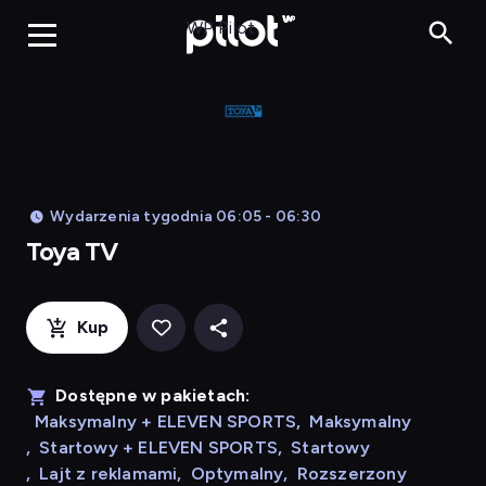
Toya TV, Oglądaj 
WP Pilot
Wydarzenia tygodnia 06:05 - 06:30
Toya TV
Kup
Dostępne w pakietach:
Maksymalny + ELEVEN SPORTS
,
Maksymalny
,
Startowy + ELEVEN SPORTS
,
Startowy
,
Lajt z reklamami
,
Optymalny
,
Rozszerzony