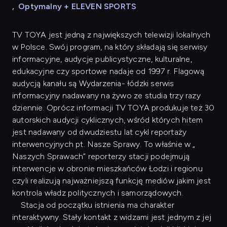
,
Optymalny + ELEVEN SPORTS
TV TOYA jest jedną z największych telewizji lokalnych
w Polsce. Swój program, na który składają się serwisy
informacyjne, audycje publicystyczne, kulturalne,
edukacyjne czy sportowe nadaje od 1997 r. Flagową
audycją kanału są Wydarzenia- łódzki serwis
informacyjny nadawany na żywo ze studia trzy razy
dziennie. Oprócz informacji TV TOYA produkuje też 30
autorskich audycji cyklicznych, wśród których hitem
jest nadawany od dwudziestu lat cykl reportaży
interwencyjnych pt. Nasze Sprawy. To właśnie w „
Naszych Sprawach” reporterzy stacji podejmują
interwencje w obronie mieszkańców Łodzi i regionu
czyli realizują najważniejszą funkcję mediów jakim jest
kontrola władz politycznych i samorządowych.
Stacja od początku istnienia ma charakter
interaktywny. Stały kontakt z widzami jest jednym z jej