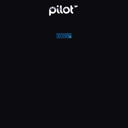
w WP Pilot
WP Pilot