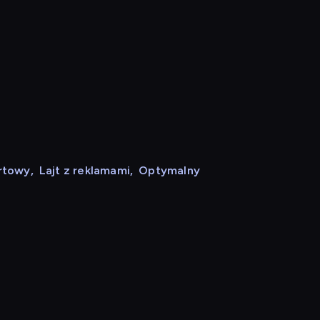
rtowy
,
Lajt z reklamami
,
Optymalny