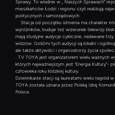
Sprawy. To właśnie w „ Naszych Sprawach” repo
mieszkańców Łodzi i regionu czyli realizują naj
politycznych i samorządowych.
Stacja od początku istnienia ma charakter inte
wyróżników, buduje też wizerunek telewizji blis
mają studyjne audycje cykliczne, nadawane trzy
widzów. Gośćmi tych audycji są lokalni i ogóln
ale także aktywiści i organizatorzy życia społe
TV TOYA jest organizatorem wielu ważnych wyd
których najważniejszym jest ‘Energia Kultury”- p
człowieka roku łódzkiej kultury.
Dziennikarze stacji są laureatami wielu nagród
TOYA została uznana przez Polską Izbę Komunikac
Polsce.