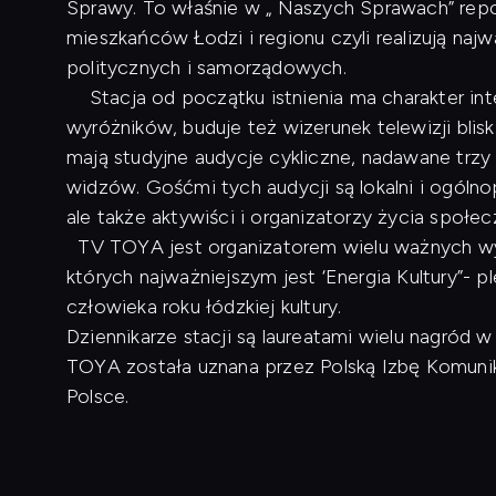
Sprawy. To właśnie w „ Naszych Sprawach” repo
mieszkańców Łodzi i regionu czyli realizują naj
politycznych i samorządowych.
Stacja od początku istnienia ma charakter inte
wyróżników, buduje też wizerunek telewizji blis
mają studyjne audycje cykliczne, nadawane trzy
widzów. Gośćmi tych audycji są lokalni i ogóln
ale także aktywiści i organizatorzy życia społe
TV TOYA jest organizatorem wielu ważnych wyd
których najważniejszym jest ‘Energia Kultury”- p
człowieka roku łódzkiej kultury.
Dziennikarze stacji są laureatami wielu nagród
TOYA została uznana przez Polską Izbę Komunikac
Polsce.