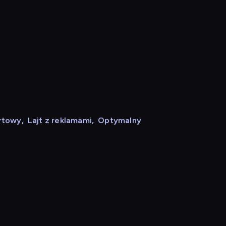
rtowy
,
Lajt z reklamami
,
Optymalny