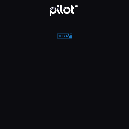
w WP Pilot
WP Pilot