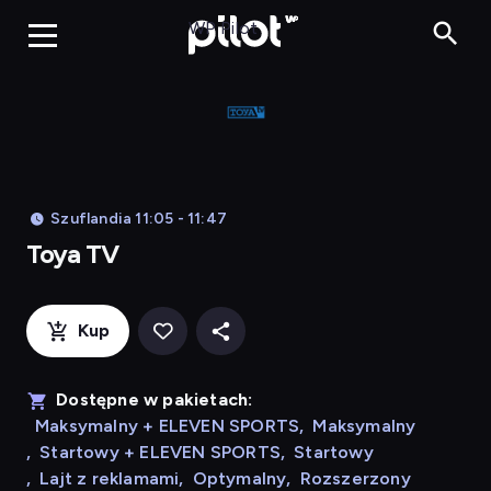
Toya TV, Oglądaj 
WP Pilot
Szuflandia 11:05 - 11:47
Toya TV
Kup
Dostępne w pakietach:
Maksymalny + ELEVEN SPORTS
,
Maksymalny
,
Startowy + ELEVEN SPORTS
,
Startowy
,
Lajt z reklamami
,
Optymalny
,
Rozszerzony